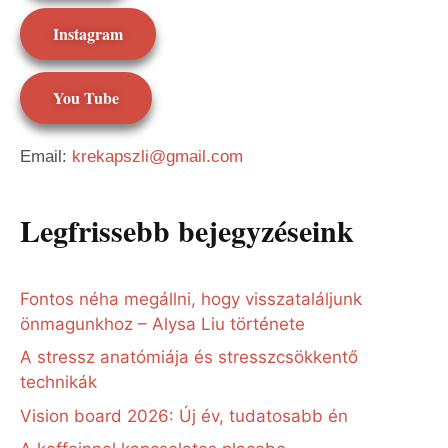
Instagram
You Tube
Email:
krekapszli@gmail.com
Legfrissebb bejegyzéseink
Fontos néha megállni, hogy visszataláljunk
önmagunkhoz – Alysa Liu története
A stressz anatómiája és stresszcsökkentő
technikák
Vision board 2026: Új év, tudatosabb én