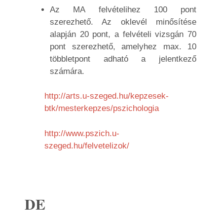
Az MA felvételihez 100 pont
szerezhető. Az oklevél minősítése
alapján 20 pont, a felvételi vizsgán 70
pont szerezhető, amelyhez max. 10
többletpont adható a jelentkező
számára.
http://arts.u-szeged.hu/kepzesek-
btk/mesterkepzes/pszichologia
http://www.pszich.u-
szeged.hu/felvetelizok/
DE