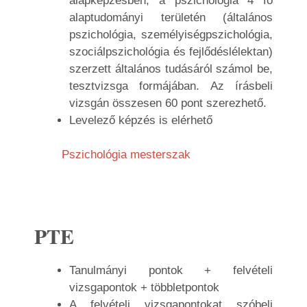
alapképzésben, a pszichológia 4 fő
alaptudományi területén (általános
pszichológia, személyiségpszichológia,
szociálpszichológia és fejlődéslélektan)
szerzett általános tudásáról számol be,
tesztvizsga formájában. Az írásbeli
vizsgán összesen 60 pont szerezhető.
Levelező képzés is elérhető
Pszichológia mesterszak
PTE
Tanulmányi pontok + felvételi
vizsgapontok + többletpontok
A felvételi vizsgapontokat szóbeli