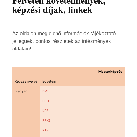
Felvételi követelmények,
képzési díjak, linkek
Az oldalon megjelenő információk tájékoztató
jellegűek, pontos részletek az intézmények
oldalain
!
Mesterképzés (Az alább
Képzés nyelve
Egyetem
Ké
magyar
BME
40
ELTE
KRE
PPKE
PTE