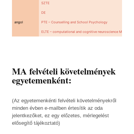
SZTE
DE
30
angol
PTE – Counselling and School Psychology
40
ELTE – computational and cognitive neuroscience Msc
21
MA felvételi követelmények
egyetemenként:
(Az egyetemenkénti felvételi követelményekről
minden évben e-mailben értesítik az oda
jelentkezőket, ez egy előzetes, mérlegelést
elősegítő tájékoztató)