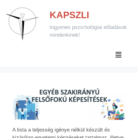
KAPSZLI
Ingyenes pszichológiai előadások
mindenkinek!
A lista a teljesség igénye nélkül készült és
kizárólag egyetemi képzéseket tartalmaz, illetve