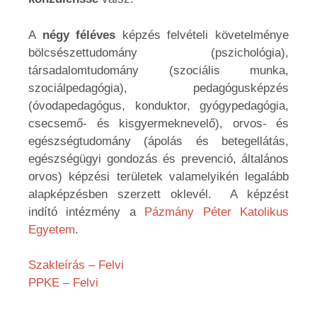
A
négy féléves
képzés felvételi követelménye
bölcsészettudomány (pszichológia),
társadalomtudomány (szociális munka,
szociálpedagógia), pedagógusképzés
(óvodapedagógus, konduktor, gyógypedagógia,
csecsemő- és kisgyermeknevelő), orvos- és
egészségtudomány (ápolás és betegellátás,
egészségügyi gondozás és prevenció, általános
orvos) képzési területek valamelyikén legalább
alapképzésben szerzett oklevél. A képzést
indító intézmény a
Pázmány Péter Katolikus
Egyetem
.
Szakleírás – Felvi
PPKE – Felvi