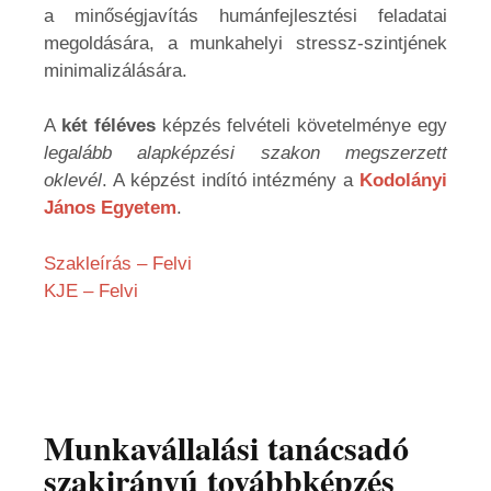
a minőségjavítás humánfejlesztési feladatai
megoldására, a munkahelyi stressz-szintjének
minimalizálására.
A
két féléves
képzés felvételi követelménye egy
legalább alapképzési szakon megszerzett
oklevél
. A képzést indító intézmény a
Kodolányi
János Egyetem
.
Szakleírás – Felvi
KJE – Felvi
Munkavállalási tanácsadó
szakirányú továbbképzés