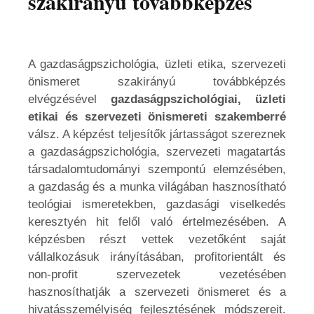
szakirányú továbbképzés
A gazdaságpszichológia, üzleti etika, szervezeti
önismeret szakirányú továbbképzés
elvégzésével
gazdaságpszichológiai, üzleti
etikai és szervezeti önismereti szakemberré
válsz. A képzést teljesítők jártasságot szereznek
a gazdaságpszichológia, szervezeti magatartás
társadalomtudományi szempontú elemzésében,
a gazdaság és a munka világában hasznosítható
teológiai ismeretekben, gazdasági viselkedés
keresztyén hit felől való értelmezésében. A
képzésben részt vettek vezetőként saját
vállalkozásuk irányításában, profitorientált és
non-profit szervezetek vezetésében
hasznosíthatják a szervezeti önismeret és a
hivatásszemélyiség fejlesztésének módszereit.