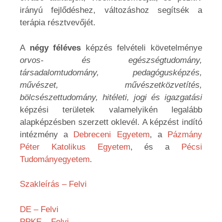
irányú fejlődéshez, változáshoz segítsék a
terápia résztvevőjét.
A
négy féléves
képzés felvételi követelménye
orvos- és egészségtudomány,
társadalomtudomány, pedagógusképzés,
művészet, művészetközvetítés,
bölcsészettudomány, hitéleti, jogi és igazgatási
képzési területek valamelyikén legalább
alapképzésben szerzett oklevél. A képzést indító
intézmény a
Debreceni Egyetem
, a
Pázmány
Péter Katolikus Egyetem
, és a
Pécsi
Tudományegyetem
.
Szakleírás – Felvi
DE – Felvi
PPKE – Felvi