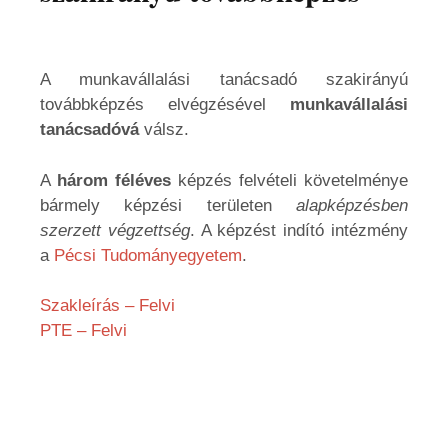
A munkavállalási tanácsadó szakirányú
továbbképzés elvégzésével
munkavállalási
tanácsadóvá
válsz.
A
három féléves
képzés felvételi követelménye
bármely képzési területen
alapképzésben
szerzett végzettség
. A képzést indító intézmény
a
Pécsi Tudományegyetem
.
Szakleírás – Felvi
PTE – Felvi