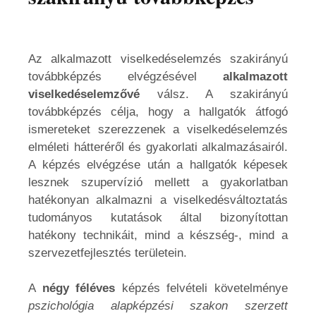
Az alkalmazott viselkedéselemzés szakirányú
továbbképzés elvégzésével
alkalmazott
viselkedéselemzővé
válsz. A szakirányú
továbbképzés célja, hogy a hallgatók átfogó
ismereteket szerezzenek a viselkedéselemzés
elméleti hátteréről és gyakorlati alkalmazásairól.
A képzés elvégzése után a hallgatók képesek
lesznek szupervízió mellett a gyakorlatban
hatékonyan alkalmazni a viselkedésváltoztatás
tudományos kutatások által bizonyítottan
hatékony technikáit, mind a készség-, mind a
szervezetfejlesztés területein.
A
négy féléves
képzés felvételi követelménye
pszichológia alapképzési szakon szerzett