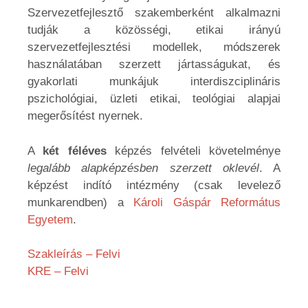
Szervezetfejlesztő szakemberként alkalmazni
tudják a közösségi, etikai irányú
szervezetfejlesztési modellek, módszerek
használatában szerzett jártasságukat, és
gyakorlati munkájuk interdiszciplináris
pszichológiai, üzleti etikai, teológiai alapjai
megerősítést nyernek.
A
két féléves
képzés felvételi követelménye
l
egalább alapképzésben szerzett oklevél
. A
képzést indító intézmény (csak levelező
munkarendben) a
Károli Gáspár Református
Egyetem
.
Szakleírás – Felvi
KRE – Felvi