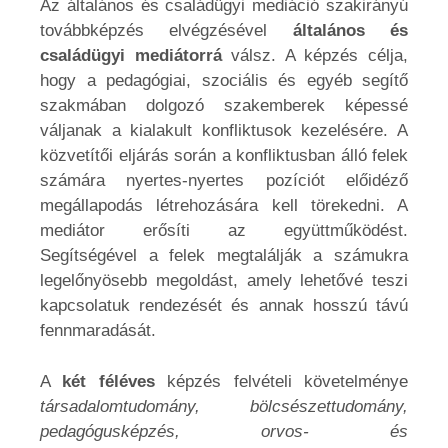
Az általános és családügyi mediáció szakirányú
továbbképzés elvégzésével
általános és
családügyi mediátorrá
válsz. A képzés célja,
hogy a pedagógiai, szociális és egyéb segítő
szakmában dolgozó szakemberek képessé
váljanak a kialakult konfliktusok kezelésére. A
közvetítői eljárás során a konfliktusban álló felek
számára nyertes-nyertes pozíciót előidéző
megállapodás létrehozására kell törekedni. A
mediátor erősíti az együttműködést.
Segítségével a felek megtalálják a számukra
legelőnyösebb megoldást, amely lehetővé teszi
kapcsolatuk rendezését és annak hosszú távú
fennmaradását.
A
két féléves
képzés felvételi követelménye
társadalomtudomány, bölcsészettudomány,
pedagógusképzés, orvos- és