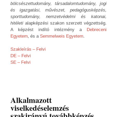
bölcsészettudomány, társadalomtudomány, jogi
és igazgatási, művészet, pedagógusképzés,
sporttudomány, nemzetvédelmi és katonai,
hitéleti
alapképzési szakon szerzett végzettség.
A képzést indító intézmény a
Debreceni
Egyetem
, és a
Semmelweis Egyetem
.
Szakleírás – Felvi
DE – Felvi
SE – Felvi
Alkalmazott
viselkedéselemzés
szakirányú továbbképzés