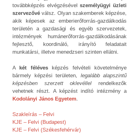
továbbképzés elvégzésével
személyügyi üzleti
szervezővé
válsz. Olyan szakemberek képzése,
akik képesek az emberierőforrás-gazdálkodás
területén a gazdasági és egyéb szervezetek,
intézmények humánerőforrás-gazdálkodásának
fejlesztő, koordináló, irányító feladatait
munkatársi, illetve menedzseri szinten ellátni.
A
két féléves
képzés felvételi követelménye
bármely képzési területen,
legalább alapszintű
képzésben szerzett oklevéllel
rendelkezők
vehetnek részt. A képzést indító intézmény a
Kodolányi János Egyetem
.
Szakleírás – Felvi
KJE – Felvi (Budapest)
KJE – Felvi (Székesfehérvár)