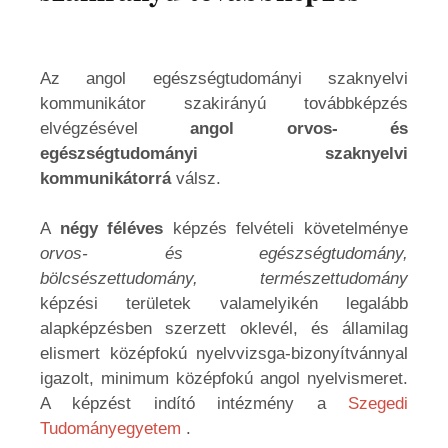
Az angol egészségtudományi szaknyelvi
kommunikátor szakirányú továbbképzés
elvégzésével
angol orvos- és
egészségtudományi szaknyelvi
kommunikátorrá
válsz.
A
négy féléves
képzés felvételi követelménye
orvos- és egészségtudomány,
bölcsészettudomány, természettudomány
képzési területek valamelyikén legalább
alapképzésben szerzett oklevél, és államilag
elismert középfokú nyelvvizsga-bizonyítvánnyal
igazolt, minimum középfokú angol nyelvismeret.
A képzést indító intézmény a
Szegedi
Tudományegyetem
.