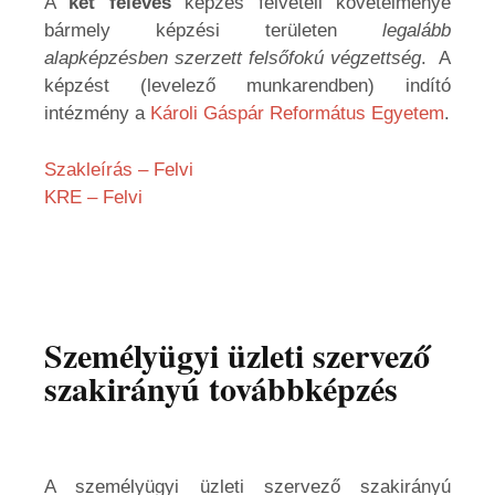
A
két féléves
képzés felvételi követelménye
bármely képzési területen
legalább
alapképzésben szerzett felsőfokú végzettség
. A
képzést (levelező munkarendben) indító
intézmény a
Károli Gáspár Református Egyetem
.
Szakleírás – Felvi
KRE – Felvi
Személyügyi üzleti szervező
szakirányú továbbképzés
A személyügyi üzleti szervező szakirányú