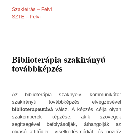
Szakleírás – Felvi
SZTE – Felvi
Biblioterápia szakirányú
továbbképzés
Az biblioterápia szaknyelvi kommunikátor
szakirányú továbbképzés elvégzésével
biblioterapeutává
válsz. A képzés célja olyan
szakemberek képzése, akik szövegek
segítségével befolyásolják, áthangolják az
olvasó attitűdjeit, viselkedésmódját, és pozitív