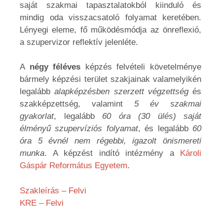
saját szakmai tapasztalatokból kiinduló és
mindig oda visszacsatoló folyamat keretében.
Lényegi eleme, fő működésmódja az önreflexió,
a szupervizor reflektív jelenléte.
A
négy féléves
képzés felvételi követelménye
bármely képzési terület szakjainak valamelyikén
legalább
alapképzésben szerzett végzettség
és
szakképzettség, valamint
5 év szakmai
gyakorlat
, legalább
60 óra (30 ülés) saját
élményű szupervíziós folyamat
, és legalább
60
óra 5 évnél nem régebbi, igazolt önismereti
munka
. A képzést indító intézmény a
Károli
Gáspár Református Egyetem
.
Szakleírás – Felvi
KRE – Felvi