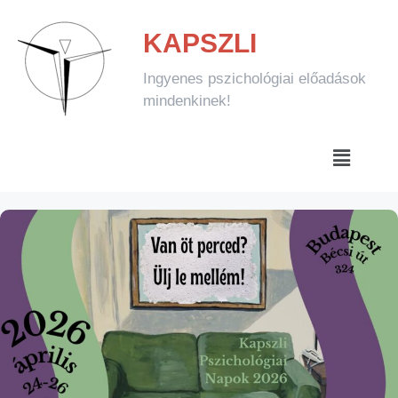
KAPSZLI
Ingyenes pszichológiai előadások
mindenkinek!