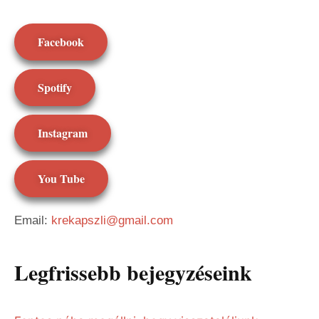
Facebook
Spotify
Instagram
You Tube
Email:
krekapszli@gmail.com
Legfrissebb bejegyzéseink