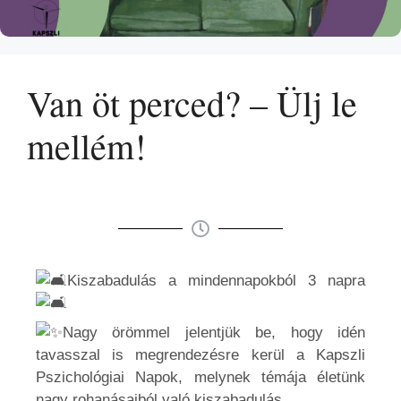
Van öt perced? – Ülj le
mellém!
Kiszabadulás a mindennapokból 3 napra
Nagy örömmel jelentjük be, hogy idén
tavasszal is megrendezésre kerül a Kapszli
Pszichológiai Napok, melynek témája életünk
nagy rohanásaiból való kiszabadulás.