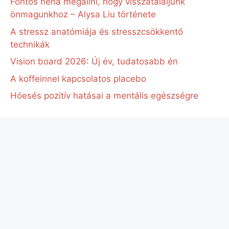
Fontos néha megállni, hogy visszataláljunk
önmagunkhoz – Alysa Liu története
A stressz anatómiája és stresszcsökkentő
technikák
Vision board 2026: Új év, tudatosabb én
A koffeinnel kapcsolatos placebo
Hóesés pozitív hatásai a mentális egészségre