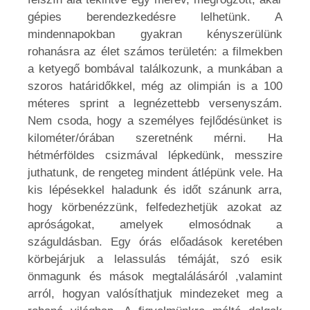
gépies berendezkedésre lelhetünk. A
mindennapokban gyakran kényszerülünk
rohanásra az élet számos területén: a filmekben
a ketyegő bombával találkozunk, a munkában a
szoros határidőkkel, még az olimpián is a 100
méteres sprint a legnézettebb versenyszám.
Nem csoda, hogy a személyes fejlődésünket is
kilométer/órában szeretnénk mérni. Ha
hétmérföldes csizmával lépkedünk, messzire
juthatunk, de rengeteg mindent átlépünk vele. Ha
kis lépésekkel haladunk és időt szánunk arra,
hogy körbenézzünk, felfedezhetjük azokat az
apróságokat, amelyek elmosódnak a
száguldásban. Egy órás előadások keretében
körbejárjuk a lelassulás témáját, szó esik
önmagunk és mások megtalálásáról ,valamint
arról, hogyan valósíthatjuk mindezeket meg a