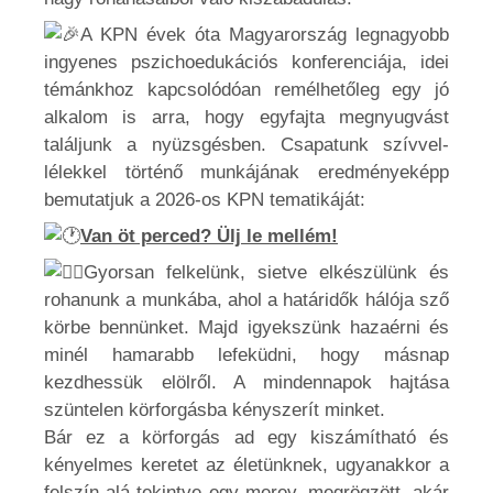
A KPN évek óta Magyarország legnagyobb
ingyenes pszichoedukációs konferenciája, idei
témánkhoz kapcsolódóan remélhetőleg egy jó
alkalom is arra, hogy egyfajta megnyugvást
találjunk a nyüzsgésben. Csapatunk szívvel-
lélekkel történő munkájának eredményeképp
bemutatjuk a 2026-os KPN tematikáját:
Van öt perced? Ülj le mellém!
Gyorsan felkelünk, sietve elkészülünk és
rohanunk a munkába, ahol a határidők hálója sző
körbe bennünket. Majd igyekszünk hazaérni és
minél hamarabb lefeküdni, hogy másnap
kezdhessük elölről. A mindennapok hajtása
szüntelen körforgásba kényszerít minket.
Bár ez a körforgás ad egy kiszámítható és
kényelmes keretet az életünknek, ugyanakkor a
felszín alá tekintve egy merev, megrögzött, akár