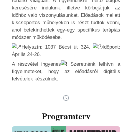
rohanó világban. A figyelmünkre méltó dolgok
keresésére indulunk, illetve körbejárjuk az
időhöz való viszonyulásunkat. Előadások mellett
kiscsoportos műhelyeken is részt tudtok venni,
ahol betekinthettek egy-egy specifikus terápiás
módszer működésébe.
Helyszín: 1037 Bécsi út 324.
Időpont:
Április 24-26.
A részvétel ingyenes
Szeretnénk felhívni a
figyelmeteket, hogy az előadásról digitális
felvételek készülnek.
Programterv