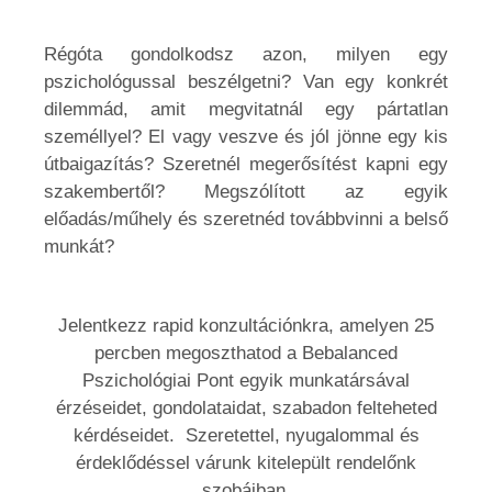
Régóta gondolkodsz azon, milyen egy
pszichológussal beszélgetni? Van egy konkrét
dilemmád, amit megvitatnál egy pártatlan
személlyel? El vagy veszve és jól jönne egy kis
útbaigazítás? Szeretnél megerősítést kapni egy
szakembertől? Megszólított az egyik
előadás/műhely és szeretnéd továbbvinni a belső
munkát?
Jelentkezz rapid konzultációnkra, amelyen 25
percben megoszthatod a Bebalanced
Pszichológiai Pont egyik munkatársával
érzéseidet, gondolataidat, szabadon felteheted
kérdéseidet. Szeretettel, nyugalommal és
érdeklődéssel várunk kitelepült rendelőnk
szobáiban.