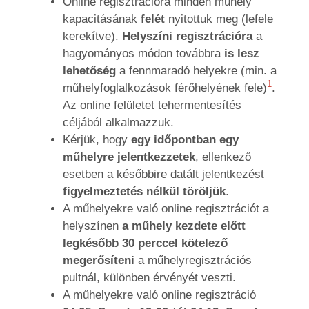
Online regisztrációra minden műhely
kapacitásának
felét
nyitottuk meg (lefele
kerekítve).
Helyszíni regisztrációra
a
hagyományos módon továbbra
is lesz
lehetőség
a fennmaradó helyekre (min. a
1
műhelyfoglalkozások férőhelyének fele)
.
Az online felületet tehermentesítés
céljából alkalmazzuk.
Kérjük, hogy
egy időpontban egy
műhelyre jelentkezzetek
, ellenkező
esetben a későbbire datált jelentkezést
figyelmeztetés nélkül töröljük
.
A műhelyekre való online regisztrációt a
helyszínen
a műhely kezdete előtt
legkésőbb
30 perccel kötelező
megerősíteni
a műhelyregisztrációs
pultnál, különben érvényét veszti.
A műhelyekre való online regisztráció