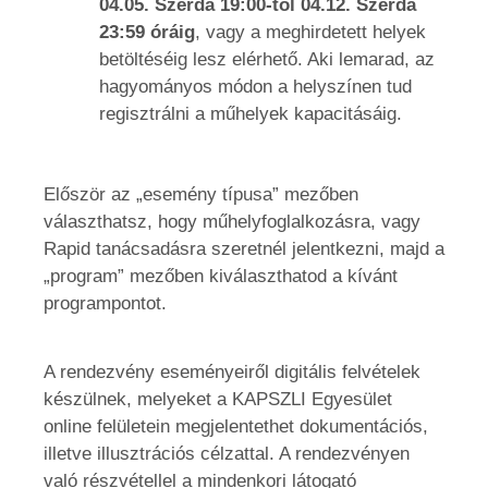
04.05. Szerda 19:00-tól 04.12. Szerda
23:59 óráig
, vagy a meghirdetett helyek
betöltéséig lesz elérhető. Aki lemarad, az
hagyományos módon a helyszínen tud
regisztrálni a műhelyek kapacitásáig.
Először az „esemény típusa” mezőben
választhatsz, hogy műhelyfoglalkozásra, vagy
Rapid tanácsadásra szeretnél jelentkezni, majd a
„program” mezőben kiválaszthatod a kívánt
programpontot.
A rendezvény eseményeiről digitális felvételek
készülnek, melyeket a KAPSZLI Egyesület
online felületein megjelentethet dokumentációs,
illetve illusztrációs célzattal. A rendezvényen
való részvétellel a mindenkori látogató