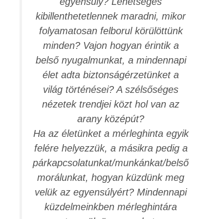
egyensúly? Lehetséges
kibillenthetetlennek maradni, mikor
folyamatosan felborul körülöttünk
minden? Vajon hogyan érintik a
belső nyugalmunkat, a mindennapi
élet adta biztonságérzetünket a
világ történései? A szélsőséges
nézetek trendjei közt hol van az
arany középút?
Ha az életünket a mérleghinta egyik
felére helyezzük, a másikra pedig a
párkapcsolatunkat/munkánkat/belső
morálunkat, hogyan küzdünk meg
velük az egyensúlyért? Mindennapi
küzdelmeinkben mérleghintára