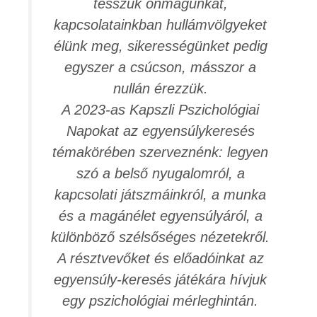
tesszük önmagunkat,
kapcsolatainkban hullámvölgyeket
élünk meg, sikerességünket pedig
egyszer a csúcson, másszor a
nullán érezzük.
A 2023-as Kapszli Pszichológiai
Napokat az egyensúlykeresés
témakörében szerveznénk: legyen
szó a belső nyugalomról, a
kapcsolati játszmáinkról, a munka
és a magánélet egyensúlyáról, a
különböző szélsőséges nézetekről.
A résztvevőket és előadóinkat az
egyensúly-keresés játékára hívjuk
egy pszichológiai mérleghintán.