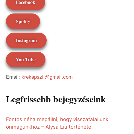
Facebook
Spotify
Instagram
You Tube
Email:
krekapszli@gmail.com
Legfrissebb bejegyzéseink
Fontos néha megállni, hogy visszataláljunk
önmagunkhoz – Alysa Liu története