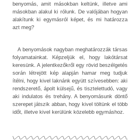
benyomás, amit másokban keltünk, illetve ami
másokban alakul ki rólunk. De valójában hogyan
alakítunk ki egymásról képet, és mi határozza
azt meg?
A benyomások nagyban meghatározzák társas
folyamatainkat. Képzeljük el, hogy lakótársat
keresünk. A jelentkezőkről egy rövid beszélgetés
során létrejött kép alapján hamar meg tudjuk
ítélni, hogy kivel laknánk együtt szívesebben: aki
rendszerető, ápolt külsejű, és tisztelettudó, vagy
aki indulatos és trehány. A benyomásunk döntő
szerepet játszik abban, hogy kivel töltünk el több
időt, illetve kivel kerülünk közelebb egymáshoz.