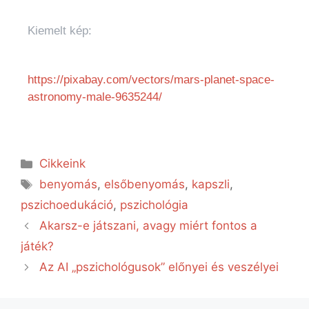
Kiemelt kép:
https://pixabay.com/vectors/mars-planet-space-
astronomy-male-9635244/
Cikkeink
benyomás
,
elsőbenyomás
,
kapszli
,
pszichoedukáció
,
pszichológia
Akarsz-e játszani, avagy miért fontos a
játék?
Az AI „pszichológusok” előnyei és veszélyei