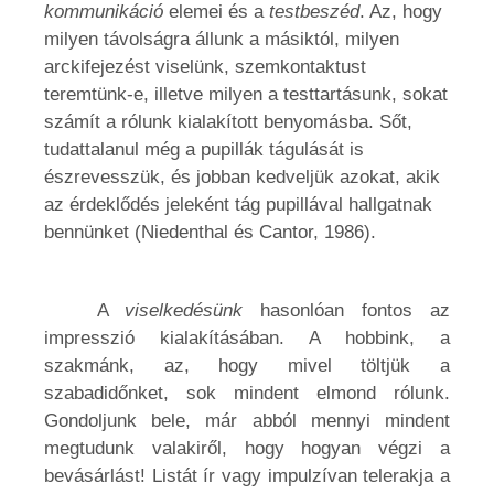
kommunikáció
elemei és a
testbeszéd
. Az, hogy
milyen távolságra állunk a másiktól, milyen
arckifejezést viselünk, szemkontaktust
teremtünk-e, illetve milyen a testtartásunk, sokat
számít a rólunk kialakított benyomásba. Sőt,
tudattalanul még a pupillák tágulását is
észrevesszük, és jobban kedveljük azokat, akik
az érdeklődés jeleként tág pupillával hallgatnak
bennünket (Niedenthal és Cantor, 1986).
A
viselkedésünk
hasonlóan fontos az
impresszió kialakításában. A hobbink, a
szakmánk, az, hogy mivel töltjük a
szabadidőnket, sok mindent elmond rólunk.
Gondoljunk bele, már abból mennyi mindent
megtudunk valakiről, hogy hogyan végzi a
bevásárlást! Listát ír vagy impulzívan telerakja a