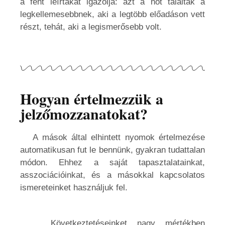
a fent leírtakat igazolja: azt a nőt találták a
legkellemesebbnek, aki a legtöbb előadáson vett
részt, tehát, aki a legismerősebb volt.
Hogyan értelmezzük a
jelzőmozzanatokat?
A mások által elhintett nyomok értelmezése
automatikusan fut le bennünk, gyakran tudattalan
módon. Ehhez a saját tapasztalatainkat,
asszociációinkat, és a másokkal kapcsolatos
ismereteinket használjuk fel.
Következtetéseinket nagy mértékben