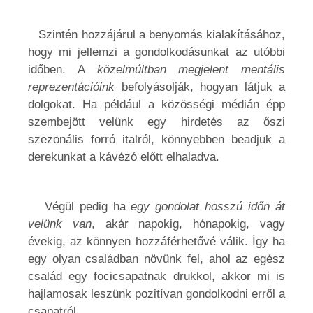
Szintén hozzájárul a benyomás kialakításához,
hogy mi jellemzi a gondolkodásunkat az utóbbi
időben. A
közelmúltban megjelent mentális
reprezentációink
befolyásolják, hogyan látjuk a
dolgokat. Ha például a közösségi médián épp
szembejött velünk egy hirdetés az őszi
szezonális forró italról, könnyebben beadjuk a
derekunkat a kávézó előtt elhaladva.
Végül pedig ha
egy gondolat hosszú időn át
velünk van
, akár napokig, hónapokig, vagy
évekig, az könnyen hozzáférhetővé válik. Így ha
egy olyan családban növünk fel, ahol az egész
család egy focicsapatnak drukkol, akkor mi is
hajlamosak leszünk pozitívan gondolkodni erről a
csapatról.