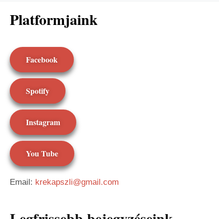
Platformjaink
Facebook
Spotify
Instagram
You Tube
Email:
krekapszli@gmail.com
Legfrissebb bejegyzéseink