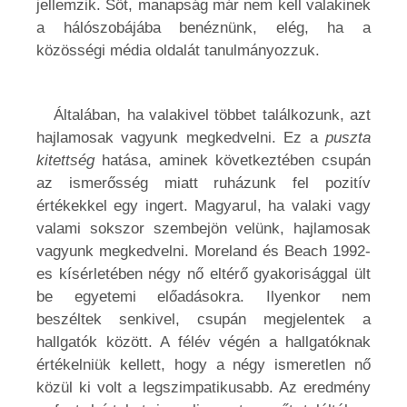
jellemzik. Sőt, manapság már nem kell valakinek
a hálószobájába benéznünk, elég, ha a
közösségi média oldalát tanulmányozzuk.
Általában, ha valakivel többet találkozunk, azt
hajlamosak vagyunk megkedvelni. Ez a
puszta
kitettség
hatása, aminek következtében csupán
az ismerősség miatt ruházunk fel pozitív
értékekkel egy ingert. Magyarul, ha valaki vagy
valami sokszor szembejön velünk, hajlamosak
vagyunk megkedvelni. Moreland és Beach 1992-
es kísérletében négy nő eltérő gyakorisággal ült
be egyetemi előadásokra. Ilyenkor nem
beszéltek senkivel, csupán megjelentek a
hallgatók között. A félév végén a hallgatóknak
értékelniük kellett, hogy a négy ismeretlen nő
közül ki volt a legszimpatikusabb. Az eredmény