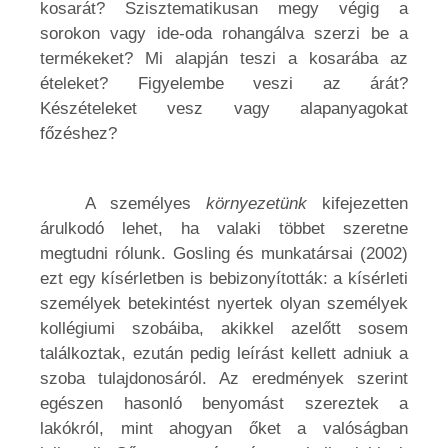
kosarát? Szisztematikusan megy végig a
sorokon vagy ide-oda rohangálva szerzi be a
termékeket? Mi alapján teszi a kosarába az
ételeket? Figyelembe veszi az árát?
Készételeket vesz vagy alapanyagokat
főzéshez?
A személyes
környezetünk
kifejezetten
árulkodó lehet, ha valaki többet szeretne
megtudni rólunk. Gosling és munkatársai (2002)
ezt egy kísérletben is bebizonyították: a kísérleti
személyek betekintést nyertek olyan személyek
kollégiumi szobáiba, akikkel azelőtt sosem
találkoztak, ezután pedig leírást kellett adniuk a
szoba tulajdonosáról. Az eredmények szerint
egészen hasonló benyomást szereztek a
lakókról, mint ahogyan őket a valóságban