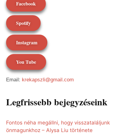
Facebook
Spotify
Instagram
You Tube
Email:
krekapszli@gmail.com
Legfrissebb bejegyzéseink
Fontos néha megállni, hogy visszataláljunk
önmagunkhoz – Alysa Liu története