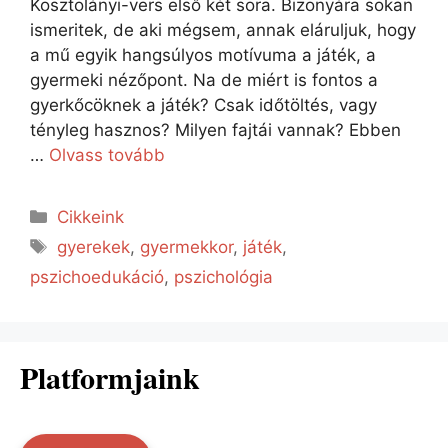
Kosztolányi-vers első két sora. Bizonyára sokan
ismeritek, de aki mégsem, annak eláruljuk, hogy
a mű egyik hangsúlyos motívuma a játék, a
gyermeki nézőpont. Na de miért is fontos a
gyerkőcöknek a játék? Csak időtöltés, vagy
tényleg hasznos? Milyen fajtái vannak? Ebben
…
Olvass tovább
Cikkeink
gyerekek
,
gyermekkor
,
játék
,
pszichoedukáció
,
pszichológia
Platformjaink