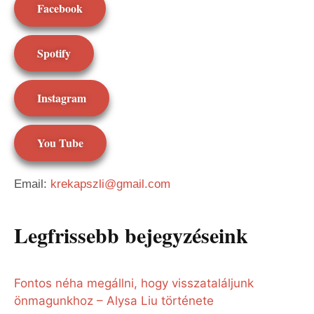
Facebook
Spotify
Instagram
You Tube
Email:
krekapszli@gmail.com
Legfrissebb bejegyzéseink
Fontos néha megállni, hogy visszataláljunk
önmagunkhoz – Alysa Liu története