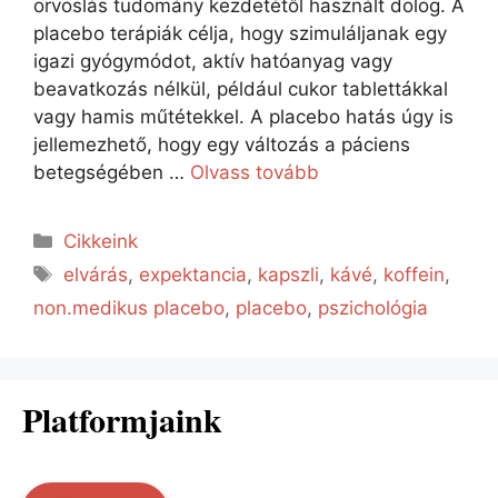
orvoslás tudomány kezdetétől használt dolog. A
placebo terápiák célja, hogy szimuláljanak egy
igazi gyógymódot, aktív hatóanyag vagy
beavatkozás nélkül, például cukor tablettákkal
vagy hamis műtétekkel. A placebo hatás úgy is
jellemezhető, hogy egy változás a páciens
betegségében …
Olvass tovább
Cikkeink
elvárás
,
expektancia
,
kapszli
,
kávé
,
koffein
,
non.medikus placebo
,
placebo
,
pszichológia
Platformjaink