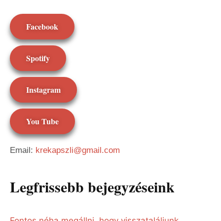
Facebook
Spotify
Instagram
You Tube
Email:
krekapszli@gmail.com
Legfrissebb bejegyzéseink
Fontos néha megállni, hogy visszataláljunk