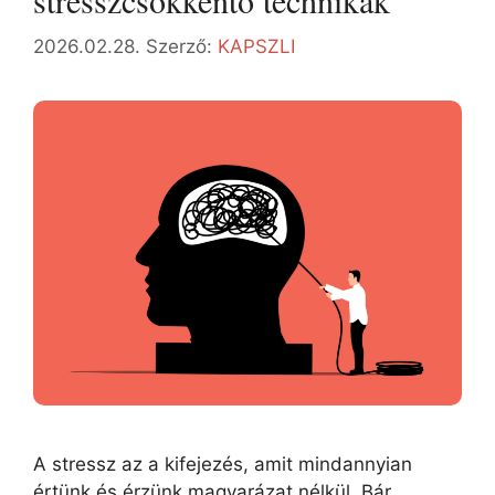
stresszcsökkentő technikák
2026.02.28.
Szerző:
KAPSZLI
A stressz az a kifejezés, amit mindannyian
értünk és érzünk magyarázat nélkül. Bár