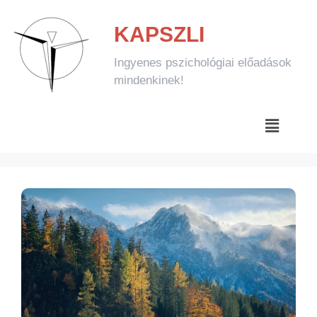
KAPSZLI
Ingyenes pszichológiai előadások
mindenkinek!