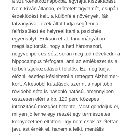
a szürkehétköznapokba, egyfajta kiszakadást.
Nem kíván állandó, erőltetett figyelmét, csupán
érdeklődést kelt, a különféle növények, fák
látványával. ezek által tudja segíteni a
felfrissülést és helyreállítani a pszichés
egyensúlyt. Erikson et al. tanulmányában
megállapították, hogy a heti háromszori,
negyvenperces séta során meg tud növekedni a
hippocampus térfogata, ami az emlékezet és a
térbeli tájékozodásért felelős. Ez meg tudja
előzni, esetleg késleltetni a rettegett Alzheimer-
kórt. A későbbi kutatások szerint a napi több
rövidebb séta is hasonló hatású, amennyiben
összesen eléri a kb. 120 perc közepes
intenzitású mozgást hetente. Most gondoljuk el,
milyen jó lenne egy részét egy természetes
környezetben eltölteni. Így nem csak az élettani
javulást érnék el, hanem a lelki, mentális