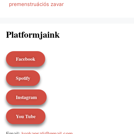
premenstruációs zavar
Platformjaink
Facebook
Spotify
Instagram
You Tube
Email:
krekapszli@gmail.com