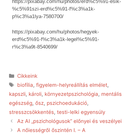
https://pixabay.com/hu/photos/erd%c5%91-esik-
%c5%91szi-erd%c5%91-f%c3%a1k-
p%c3%a1lya-7580700/
https://pixabay.com/hu/photos/hegyek-
erd%c5%91-f%c3%a1k-legel%c5%91-
r%c3%a9t-8540699/
Cikkeink
biofília
,
figyelem-helyreállítás elmélet
,
kapszli
,
károli
,
környezetpszichológia
,
mentális
egészség
,
ősz
,
pszichoedukáció
,
stresszcsökkentés
,
testi-lelki egyensúly
Az AI „pszichológusok” előnyei és veszélyei
A nőiességről őszintén I. – A