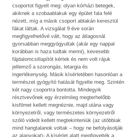
csoportot figyelt meg: olyan kórházi betegek,
akiknek a szobaablakuk egy épület fala felé
nézett, míg a másik csoport ablakán keresztül
fákat láttak. A vizsgálat 9 éve során
megfigyelhetővé vált, hogy az átlagosnál
gyorsabban meggyógyultak (akár egy nappal
korábban is haza tudtak menni), kevesebb
fájdalomcsillapítót kértek és nem volt rájuk
jellemző a szorongás, letargia és
ingerlékenység. Másik kísérletében hasonlóan a
természet gyógyító hatását figyelte meg. Szintén
két nagy csoportra bontotta. Mindegyik
résztvevőnek egy érzelmileg megterhelőbb
kisfilmet kellett megnéznie, majd utána vagy
környezetről, vagy természetes környezetről
szóló videót kellett megtekinteniük (az utóbbiak
mind hangtalanok voltak – hogy ne befolyásolják
az alanyokat)- A kísérlet alatt megfigyelték a