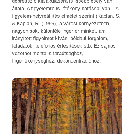
depresszió kialakulására is kisebb esély van
általa. A figyelemre is jótékony hatással van – A
figyelem-helyreállítás elmélet szerint (Kaplan, S.
& Kaplan, R. (1989)) a városi környezetben
nagyon sok, különféle inger ér minket, ami
irányított figyelmet kíván, például forgalom,
feladatok, telefonos értesítések stb. Ez sajnos
vezethet mentális fáradtsághoz,
Ingerlékenységhez, dekoncentrációhoz.