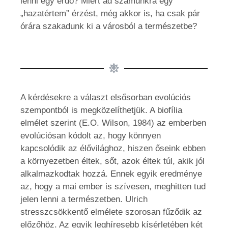
lenni egy erdő? Miért ad számunkra egy
„hazatértem” érzést, még akkor is, ha csak pár
órára szakadunk ki a városból a természetbe?
A kérdésekre a választ elsősorban evolúciós
szempontból is megközelíthetjük. A biofília
elmélet szerint (E.O. Wilson, 1984) az emberben
evolúciósan kódolt az, hogy könnyen
kapcsolódik az élővilághoz, hiszen őseink ebben
a környezetben éltek, sőt, azok éltek túl, akik jól
alkalmazkodtak hozzá. Ennek egyik eredménye
az, hogy a mai ember is szívesen, meghitten tud
jelen lenni a természetben. Ulrich
stresszcsökkentő elmélete szorosan fűződik az
előzőhöz. Az egyik leghíresebb kísérletében két