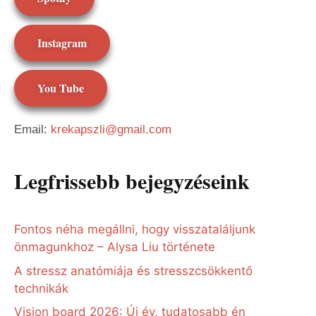
Instagram
You Tube
Email:
krekapszli@gmail.com
Legfrissebb bejegyzéseink
Fontos néha megállni, hogy visszataláljunk
önmagunkhoz – Alysa Liu története
A stressz anatómiája és stresszcsökkentő
technikák
Vision board 2026: Új év, tudatosabb én