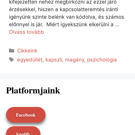
kifejezetten nehéz megbirkózni az ezzel járó
érzésekkel, hiszen a kapcsolatteremtés iránti
igényünk szinte belénk van kódolva, és számos
előnnyel is jár. Miért igyekszünk elkerülni a …
Olvass tovább
Cikkeink
egyedüllét
,
kapszli
,
magány
,
pszichológia
Platformjaink
Facebook
Spotify