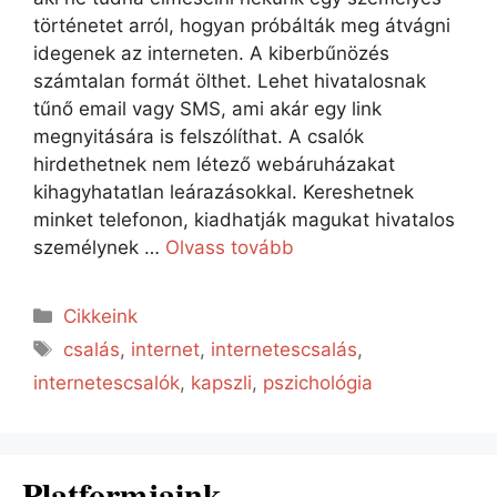
történetet arról, hogyan próbálták meg átvágni
idegenek az interneten. A kiberbűnözés
számtalan formát ölthet. Lehet hivatalosnak
tűnő email vagy SMS, ami akár egy link
megnyitására is felszólíthat. A csalók
hirdethetnek nem létező webáruházakat
kihagyhatatlan leárazásokkal. Kereshetnek
minket telefonon, kiadhatják magukat hivatalos
személynek …
Olvass tovább
Cikkeink
csalás
,
internet
,
internetescsalás
,
internetescsalók
,
kapszli
,
pszichológia
Platformjaink