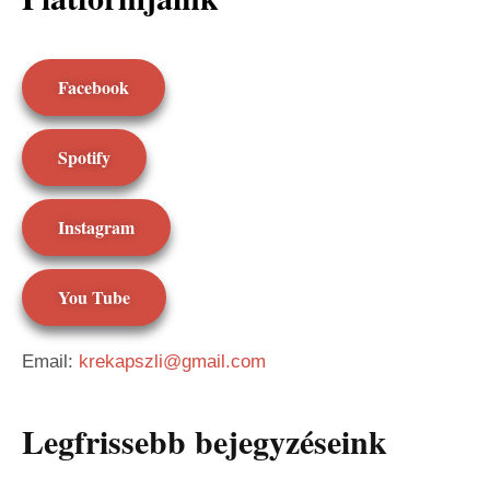
Facebook
Spotify
Instagram
You Tube
Email:
krekapszli@gmail.com
Legfrissebb bejegyzéseink