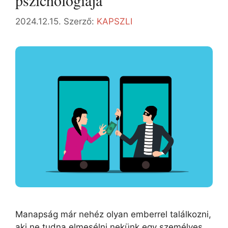
pszichológiája
2024.12.15.
Szerző:
KAPSZLI
Manapság már nehéz olyan emberrel találkozni,
aki ne tudna elmesélni nekünk egy személyes