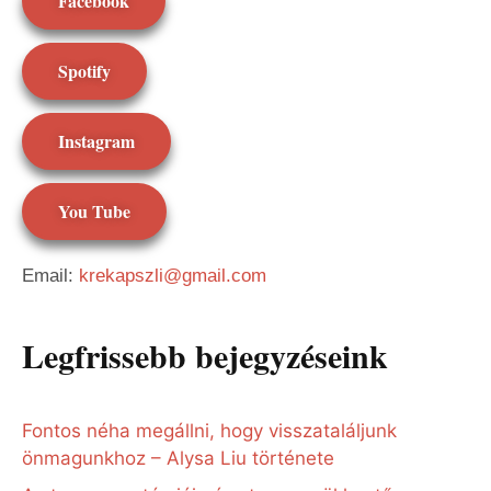
Facebook
Spotify
Instagram
You Tube
Email:
krekapszli@gmail.com
Legfrissebb bejegyzéseink
Fontos néha megállni, hogy visszataláljunk
önmagunkhoz – Alysa Liu története