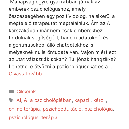
Manapság egyre gyakrabban járnak az
emberek pszichológushoz, amely
összességében egy pozitív dolog, ha sikerül a
megfelelő terapeutát megtalálniuk. Ám az AI
korszakában már nem csak emberekhez
fordulnak segítségért, hanem adatokból és
algoritmusokból álló chatbotokhoz is,
melyeknek nulla öntudata van. Vajon miért ezt
az utat választják sokan? Túl jónak hangzik-e?
Lehetne-e ötvözni a pszichológusokat és a …
Olvass tovább
Cikkeink
AI
,
AI a pszichológiában
,
kapszli
,
károli
,
online terápia
,
pszichoedukáció
,
pszichológia
,
pszichológus
,
terápia