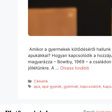
Amikor a gyermekek kötődéséről hallunk 
apukákkal? Hogyan kapcsolódik a hozzáju
magyarázza – Bowlby, 1969 – a családon b
jóllétünkre. A …
Olvass tovább
Cikkeink
apa
,
apa-gyerek
,
gyermek
,
kapcsolatok
,
kapsz