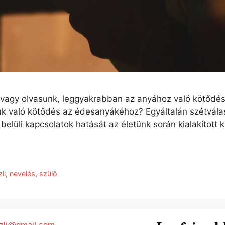
vagy olvasunk, leggyakrabban az anyához való kötődés k
k való kötődés az édesanyákéhoz? Egyáltalán szétvála
elüli kapcsolatok hatását az életünk során kialakított
li
,
nevelés
,
szülő